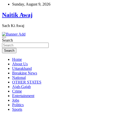
Skip
Sunday, August 9, 2026
to
content
Naitik Awaj
Sach Ki Awaj
Search
Search
Home
About Us
Uttarakhand
Breaking News
National
OTHER STATES
Ajab-Gajab
Crime
Entertainment
Jobs
Politics
Sports