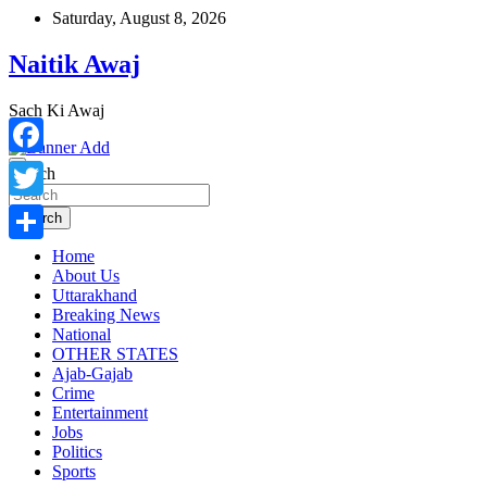
Skip
Saturday, August 8, 2026
to
content
Naitik Awaj
Sach Ki Awaj
Facebook
Search
Twitter
Search
Home
Share
About Us
Uttarakhand
Breaking News
National
OTHER STATES
Ajab-Gajab
Crime
Entertainment
Jobs
Politics
Sports