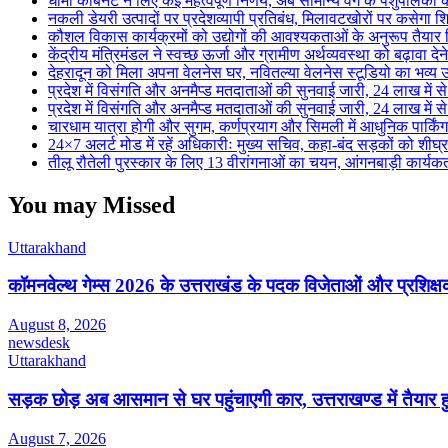
धामी कैबिनेट ने लिए कई महत्वपूर्ण निर्णय, अब सामान्य वर्ग के पशुपालक
नकली डेयरी उत्पादों पर प्रदेशव्यापी प्रतिबंध, मिलावटखोरों पर कसेगा श
कौशल विकास कार्यक्रमों को उद्योगों की आवश्यकताओं के अनुरूप तैयार
केंद्रीय मंत्रिमंडल ने स्वच्छ ऊर्जा और ग्रामीण अर्थव्यवस्था को बढ़ावा दे
देहरादून को मिला अपना वेलनेस घर, नवितल्या वेलनेस स्टूडियो का भव्य उ
प्रदेश में विसंगति और अनमैप्ड मतदाताओं की सुनवाई जारी, 24 लाख मे
प्रदेश में विसंगति और अनमैप्ड मतदाताओं की सुनवाई जारी, 24 लाख मे
चारधाम यात्रा होगी और सुगम, कर्णप्रयाग और सिमली में आधुनिक पार्किं
24×7 अलर्ट मोड में रहें अधिकारीः मुख्य सचिव, कहा-बंद सड़कों को शीघ्
तीलू रौतेली पुरस्कार के लिए 13 वीरांगनाओं का चयन, आंगनबाड़ी कार्यकर्ती
You may Missed
Uttarakhand
कॉमनवेल्थ गेम्स 2026 के उत्तराखंड के पदक विजेताओं और प्रशिक्षको
August 8, 2026
newsdesk
Uttarakhand
सड़क छोड़ अब आसमान से घर पहुंचाएगी कार, उत्तराखण्ड में तैयार 
August 7, 2026