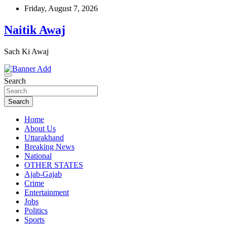
Skip
Friday, August 7, 2026
to
content
Naitik Awaj
Sach Ki Awaj
Search
Search
Home
About Us
Uttarakhand
Breaking News
National
OTHER STATES
Ajab-Gajab
Crime
Entertainment
Jobs
Politics
Sports