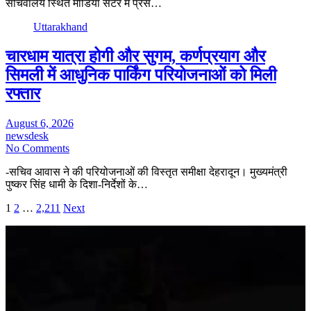
सचिवालय स्थित मीडिया सेंटर में प्रेस…
Uttarakhand
चारधाम यात्रा होगी और सुगम, कर्णप्रयाग और
सिमली में आधुनिक पार्किंग परियोजनाओं को मिली
रफ्तार
August 6, 2026
newsdesk
No Comments
-सचिव आवास ने की परियोजनाओं की विस्तृत समीक्षा देहरादून। मुख्यमंत्री
पुष्कर सिंह धामी के दिशा-निर्देशों के…
Posts
1
2
…
2,211
Next
pagination