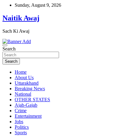
Skip
Sunday, August 9, 2026
to
content
Naitik Awaj
Sach Ki Awaj
Search
Search
Home
About Us
Uttarakhand
Breaking News
National
OTHER STATES
Ajab-Gajab
Crime
Entertainment
Jobs
Politics
Sports