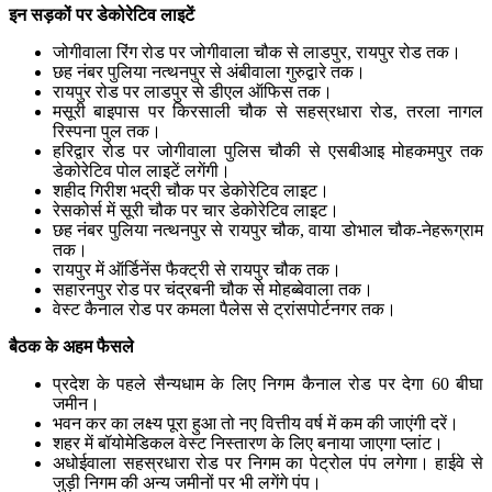
इन सड़कों पर डेकोरेटिव लाइटें
जोगीवाला रिंग रोड पर जोगीवाला चौक से लाडपुर, रायपुर रोड तक।
छह नंबर पुलिया नत्थनपुर से अंबीवाला गुरुद्वारे तक।
रायपुर रोड पर लाडपुर से डीएल ऑफिस तक।
मसूरी बाइपास पर किरसाली चौक से सहस्रधारा रोड, तरला नागल
रिस्पना पुल तक।
हरिद्वार रोड पर जोगीवाला पुलिस चौकी से एसबीआइ मोहकमपुर तक
डेकोरेटिव पोल लाइटें लगेंगी।
शहीद गिरीश भद्री चौक पर डेकोरेटिव लाइट।
रेसकोर्स में सूरी चौक पर चार डेकोरेटिव लाइट।
छह नंबर पुलिया नत्थनपुर से रायपुर चौक, वाया डोभाल चौक-नेहरूग्राम
तक।
रायपुर में ऑर्डिनेंस फैक्ट्री से रायपुर चौक तक।
सहारनपुर रोड पर चंद्रबनी चौक से मोहब्बेवाला तक।
वेस्ट कैनाल रोड पर कमला पैलेस से ट्रांसपोर्टनगर तक।
बैठक के अहम फैसले
प्रदेश के पहले सैन्यधाम के लिए निगम कैनाल रोड पर देगा 60 बीघा
जमीन।
भवन कर का लक्ष्य पूरा हुआ तो नए वित्तीय वर्ष में कम की जाएंगी दरें।
शहर में बॉयोमेडिकल वेस्ट निस्तारण के लिए बनाया जाएगा प्लांट।
अधोईवाला सहस्रधारा रोड पर निगम का पेट्रोल पंप लगेगा। हाईवे से
जुड़ी निगम की अन्य जमीनों पर भी लगेंगे पंप।