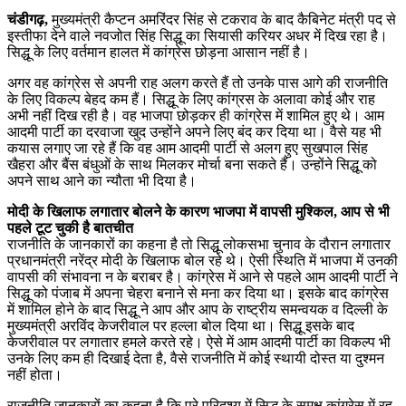
चंडीगढ़,
मुख्‍यमंत्री कैप्‍टन अमरिंदर सिंह से टकराव के बाद कैबिनेट मंत्री पद से
इस्तीफा देने वाले नवजोत सिंह सिद्धू का सियासी करियर अधर में दिख रहा है।
सिद्धू के लिए वर्तमान हालत में कांग्रेस छोड़ना आसान नहीं है।
अगर वह कांग्रेस से अपनी राह अलग करते हैं तो उनके पास आगे की राजनीति
के लिए विकल्प बेहद कम हैं। सिद्धू के लिए कांग्रस के अलावा कोई और राह
अभी नहीं दिख रही है। वह भाजपा छोड़कर ही कांग्रेस में शामिल हुए थे। आम
आदमी पार्टी का दरवाजा खुद उन्होंने अपने लिए बंद कर दिया था। वैसे यह भी
कयास लगाए जा रहे हैं कि वह आम आदमी पार्टी से अलग हुए सुखपाल सिंह
खैहरा और बैंस बंधुओं के साथ मिलकर मोर्चा बना सकते हैं। उन्‍होंने सिद्धू को
अपने साथ आने का न्‍यौता भी दिया है।
मोदी के खिलाफ लगातार बोलने के कारण भाजपा में वापसी मुश्किल, आप से भी
पहले टूट चुकी है बातचीत
राजनीति के जानकारों का कहना है तो सिद्धू लोकसभा चुनाव के दौरान लगातार
प्रधानमंत्री नरेंद्र मोदी के खिलाफ बोल रहे थे। ऐसी स्थिति में भाजपा में उनकी
वापसी की संभावना न के बराबर है। कांग्रेस में आने से पहले आम आदमी पार्टी ने
सिद्धू को पंजाब में अपना चेहरा बनाने से मना कर दिया था। इसके बाद कांग्रेस
में शामिल होने के बाद सिद्धू ने आप और आप के राष्‍ट्रीय समन्‍वयक व‍ दिल्‍ली के
मुख्‍यमंत्री अरविंद केजरीवाल पर हल्‍ला बोल दिया था। सिद्धू इसके बाद
केजरीवाल पर लगातार हमले करते रहे। ऐसे में आम आदमी पार्टी का विकल्‍प भी
उनके लिए कम ही दिखाई देता है, वैसे राजनी‍ति में कोई स्‍थायी दोस्‍त या दुश्‍मन
नहीं होता।
राजनीति जानकारों का कहना है कि पूरे परिदृश्‍य में सिद्धू के समक्ष कांग्रेस में रह