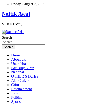
Skip
Friday, August 7, 2026
to
content
Naitik Awaj
Sach Ki Awaj
Search
Search
Home
About Us
Uttarakhand
Breaking News
National
OTHER STATES
Ajab-Gajab
Crime
Entertainment
Jobs
Politics
Sports