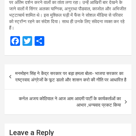
पर अंतिम दर्शन करने वालों का तांता लगा रहा। उन्हें आखिरी बार देखने के
जाने वालों में सिंगर अलका याग्निक, अनुराधा पौडवाल, काजोल और अभिजीत
भट्टाचार्य शामित थे। इस मुश्किल घड़ी में फैंस ने सोशल मीडिया से परिवार
को स्ट्रॉन्ग रहने का संदेश दिया। साथ ही उनके लिए संवेदना व्यक्त कर रहे
हैं।
F
T
S
a
wi
h
ce
tt
ar
Post
b
er
e
मनमोहन सिंह ने केंद्र सरकार पर बड़ा हमला बोला- भाजपा सरकार का
navigation
o
राष्ट्रवाद अंग्रेजों के फूट डालो और शासन करो की नीति पर आधारित है
o
k
कर्नल अजय कोठियाल ने आज आम आदमी पार्टी के कार्यकर्ताओं का
आभार ,धन्यवाद प्रकट किया
Leave a Reply