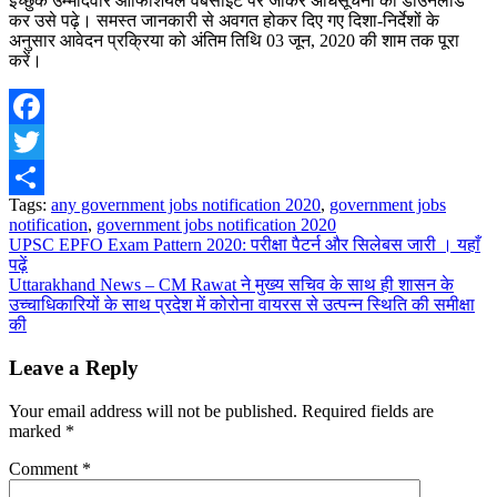
इच्छुक उम्मीदवार ऑफिशियल वेबसाइट पर जाकर अधिसूचना को डाउनलोड
कर उसे पढ़े। समस्त जानकारी से अवगत होकर दिए गए दिशा-निर्देशों के
अनुसार आवेदन प्रक्रिया को अंतिम तिथि 03 जून, 2020 की शाम तक पूरा
करें।
Facebook
Twitter
Tags:
any government jobs notification 2020
,
government jobs
Share
notification
,
government jobs notification 2020
Post
UPSC EPFO Exam Pattern 2020: परीक्षा पैटर्न और सिलेबस जारी । यहाँ
पढ़ें
navigation
Uttarakhand News – CM Rawat ने मुख्य सचिव के साथ ही शासन के
उच्चाधिकारियों के साथ प्रदेश में कोरोना वायरस से उत्पन्न स्थिति की समीक्षा
की
Leave a Reply
Your email address will not be published.
Required fields are
marked
*
Comment
*