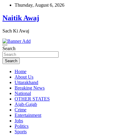
Skip
Thursday, August 6, 2026
to
content
Naitik Awaj
Sach Ki Awaj
Search
Search
Home
About Us
Uttarakhand
Breaking News
National
OTHER STATES
Ajab-Gajab
Crime
Entertainment
Jobs
Politics
Sports