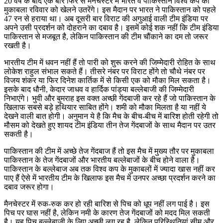
20 वर्ष के बाद एक बार फिर से मैनचेस्टर में भारत व पाकिस्तान विश्व कप का
मुकाबला रविवार को खेलने उतरेंगे। इस मैदान पर भारत ने पाकिस्तान को पहले
47 रन से हराया था। अब दूसरी बार विराट की अगुआई वाली टीम इंडिया पर
अपने उसी प्रदर्शन को दोहराने का दबाव है। इसमें कोई शक नहीं कि टीम इंडिया
पाकिस्तान से मजबूत है, लेकिन पाकिस्तान की टीम चौंकाने का दम तो जरूर
रखती है।
भारतीय टीम में धवन नहीं हैं तो पारी को शुरू करने की जिम्मेेदारी रोहित के साथ
लोकेश राहुल संभाल सकते हैं। तीसरे नंबर पर विराट होंगे तो चौथे नंबर पर
विजय शंकर या फिर दिनेश कार्तिक में से किसी एक को मौका मिल सकता है।
इसके बाद धौनी, केदार जाधव व हार्दिक पांड्या बल्लेबाजी की जिम्मेदारी
निभाएंगे। भुवी और बुमराह इस वक्त अच्छी गेंदबाजी कर रहे हैं जो पाकिस्तान के
खिलाफ सबसे बड़े हथियार साबित होंगे। शमी को मौका मिलता है या नहीं ये
देखने वाली बात होगी। अनुमान ये है कि मैच के बीच-बीच में बारिश होती रहेगी तो
मौसम को देखते हुए शायद टीम इंडिया तीन तेज गेंदबाजों के साथ मैदान पर उतर
सकती है।
पाकिस्तान की टीम में अच्छे तेज गेंदबाज हैं तो इस मैच में मुख्य तौर पर मुकाबला
पाकिस्तान के तेज गेंदबाजों और भारतीय बल्लेबाजों के बीच होने वाला है।
पाकिस्तान के बल्लेबाज अब तक विश्व कप के मुकाबलों में ज्यादा खास नहीं कर
पाए हैं ऐसे में भारतीय टीम के खिलाफ इस मैच में उनपर अच्छा प्रदर्शन करने का
दबाव जरूर होगा।
मैनचेस्टर में रुक-रुक कर हो रही बारिश से पिच को धूप नहीं लग पाई है। इस
पिच पर घास नहीं है, लेकिन नमी के कारण तेज गेंदबाजों को मदद मिल सकती
है। यह पिच बल्लेबाजी के लिए अच्छी लग रह है, लेकिन परिस्थितियां सीम और