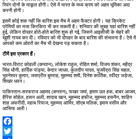
स्विंग दोनों के माकूल होंगी। ऐसे में भारत के मध्य क्रम को अहम भूमिका अदा
करनी होगी।
इसमें कोई शक नहीं कि बारिश इस मैच में अहम फैक्टर होगी। यह क्रिकेट
प्रेमियों का मजा किरकिरा भी कर सकती है। शनिवार की सुबह यहां बारिश नहीं
हुई, लेकिन दोपहर होते-होते बारिश शुरू हो गई, जिसने आइसीसी के चेहरे की
खुशी गायब कर दी। रविवार को भी दोपहर के बाद बारिश की संभावना है। ऐसे में
आपको कम ओवरों का मैच भी देखना पड़ सकता है।
टीमें इस प्रकार हैं :
भारत-विराट कोहली (कप्तान), लोकेश राहुल, रोहित शर्मा, विजय शंकर, महेंद्र
सिंह धौनी, हार्दिक पांड्या, केदार जाधव, कुलदीप यादव, युजवेंद्रा सिंह चहल,
भुवनेश्वर कुमार, जसप्रीत बुमराह, मुहम्मद शमी, दिनेश कार्तिक, रवींद्र जडेजा,
शिखर धवन।
पाकिस्तान-सरफराज अहमद (कप्तान), फखर जमां, इमाम उल हक, बाबर आजम,
हैरिस सोहेल, हसन अली, शादाब खान, मुहम्मद हफीज, मुहम्मद हसनैन, शाहिन
शाह अफरीदी, वहाब रियाज, मुहम्मद आमिर, शोएब मलिक, इमाम वसीम और
आसिफ अली।
Facebook