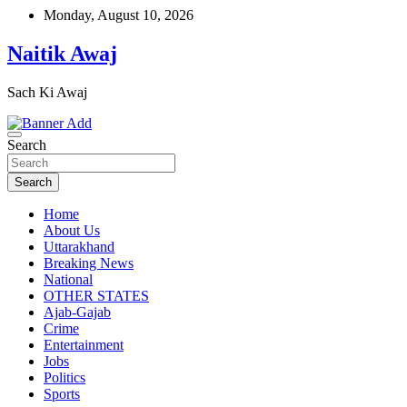
Skip
Monday, August 10, 2026
to
content
Naitik Awaj
Sach Ki Awaj
Search
Search
Home
About Us
Uttarakhand
Breaking News
National
OTHER STATES
Ajab-Gajab
Crime
Entertainment
Jobs
Politics
Sports