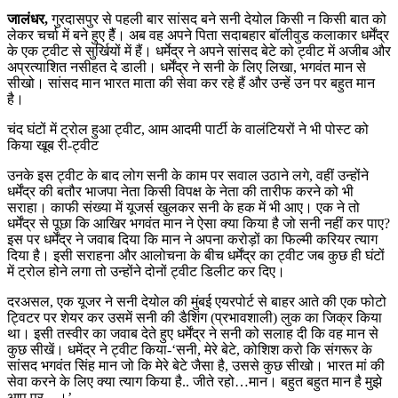
जालंधर,
गुरदासपुर से पहली बार सांसद बने सनी देयोल किसी न किसी बात को
लेकर चर्चा में बने हुए हैैं। अब वह अपने पिता सदाबहार बॉलीवुड कलाकार धर्मेंद्र
के एक ट्वीट से सुर्खियों में हैं। धर्मेद्र ने अपने सांसद बेटे को ट्वीट में अजीब और
अप्रत्‍याशित नसीहत दे डाली। धर्मेंद्र ने सनी के लिए लिखा, भगवंत मान से
सीखो। सांसद मान भारत माता की सेवा कर रहे हैं और उन्हें उन पर बहुत मान
है।
चंद घंटों में ट्रोल हुआ ट्वीट, आम आदमी पार्टी के वालंटियरों ने भी पोस्ट को
किया खूब री-ट्वीट
उनके इस ट्वीट के बाद लोग सनी के काम पर सवाल उठाने लगे, वहीं उन्होंने
धर्मेंद्र की बतौर भाजपा नेता किसी विपक्ष के नेता की तारीफ करने को भी
सराहा। काफी संख्‍या में यूजर्स खुलकर सनी के हक में भी आए। एक ने तो
धर्मेंद्र से पूछा कि आखिर भगवंत मान ने ऐसा क्या किया है जो सनी नहीं कर पाए?
इस पर धर्मेंद्र ने जवाब दिया कि मान ने अपना करोड़ों का फिल्मी करियर त्याग
दिया है। इसी सराहना और आलोचना के बीच धर्मेंद्र का ट्वीट जब कुछ ही घंटों
में ट्रोल होने लगा तो उन्होंने दोनों ट्वीट डिलीट कर दिए।
दरअसल, एक यूजर ने सनी देयोल की मुंबई एयरपोर्ट से बाहर आते की एक फोटो
ट्विटर पर शेयर कर उसमें सनी की डैशिंग (प्रभावशाली) लुक का जिक्र किया
था। इसी तस्वीर का जवाब देते हुए धर्मेंद्र ने सनी को सलाह दी कि वह मान से
कुछ सीखें। धमेंद्र ने ट्वीट किया-‘सनी, मेरे बेटे, कोशिश करो कि संगरूर के
सांसद भगवंत सिंह मान जो कि मेरे बेटे जैसा है, उससे कुछ सीखो। भारत मां की
सेवा करने के लिए क्या त्याग किया है.. जीते रहो…मान। बहुत बहुत मान है मुझे
आप पर…।’