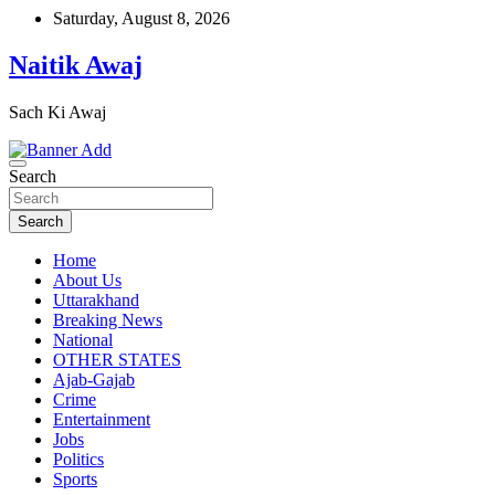
Skip
Saturday, August 8, 2026
to
content
Naitik Awaj
Sach Ki Awaj
Search
Search
Home
About Us
Uttarakhand
Breaking News
National
OTHER STATES
Ajab-Gajab
Crime
Entertainment
Jobs
Politics
Sports