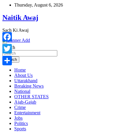
Skip
Thursday, August 6, 2026
to
content
Naitik Awaj
Sach Ki Awaj
Facebook
Search
Twitter
Search
Home
Share
About Us
Uttarakhand
Breaking News
National
OTHER STATES
Ajab-Gajab
Crime
Entertainment
Jobs
Politics
Sports