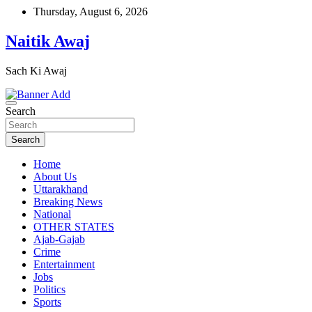
Skip
Thursday, August 6, 2026
to
content
Naitik Awaj
Sach Ki Awaj
Search
Search
Home
About Us
Uttarakhand
Breaking News
National
OTHER STATES
Ajab-Gajab
Crime
Entertainment
Jobs
Politics
Sports