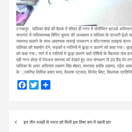
टनकपुर : पालिका बोर्ड की बैठक में शीघ्र ही नगर में पॉलीथिन हटाओ अभिया
सभागार में पालिकाध्यक्ष विपिन कुमार की अध्यक्षता व पालिका के प्रभारी ईओ तह
व्यवस्था चलाने के साथ आवश्यक सफाई उपकरण व कीटनाशक दवाइयां क्रय करने क
पालिका को सहयोग देने, सड़कों व नालियों में कूड़ा न डालने को कहा गया। कूड़ा 
को कहा गया। मार्ग में व नालियों में कूड़ा डालने वाले दोषियों के खिलाफ पांच ह
वही नगर क्षेत्र में पेयजल समस्या को देखते हुए जल संस्थान से 20 हैंड पंप
पालिका के अवर अभियंता लक्ष्मण सिंह बोहरा, सभासद हसीब अहमद, रईस अहमद, द
के ्रवरिष्ठ लिपिक बसंत चन्द, कैलाश पटवाल, विनोद बिष्ट, विधायक प्रतिनि
F
T
S
a
wi
h
ce
tt
ar
b
er
e
Post
o
इन तीन वजहों से भारत को मिली इस विश्व कप में पहली हार
navigation
o