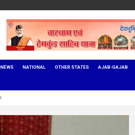
 NEWS
NATIONAL
OTHER STATES
AJAB-GAJAB
न