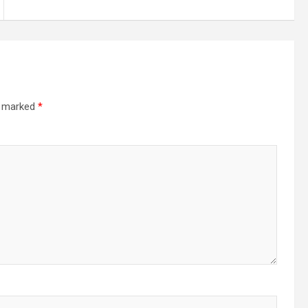
re marked
*