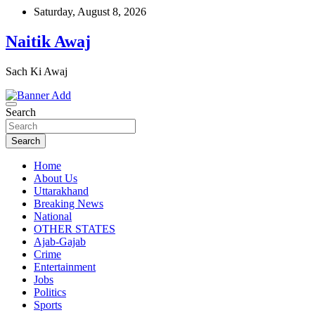
Skip
Saturday, August 8, 2026
to
content
Naitik Awaj
Sach Ki Awaj
Search
Search
Home
About Us
Uttarakhand
Breaking News
National
OTHER STATES
Ajab-Gajab
Crime
Entertainment
Jobs
Politics
Sports