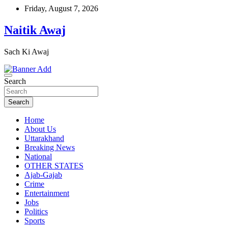
Skip
Friday, August 7, 2026
to
content
Naitik Awaj
Sach Ki Awaj
Search
Search
Home
About Us
Uttarakhand
Breaking News
National
OTHER STATES
Ajab-Gajab
Crime
Entertainment
Jobs
Politics
Sports