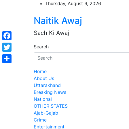
Skip
Thursday, August 6, 2026
to
content
Naitik Awaj
Sach Ki Awaj
Facebook
Search
Twitter
Share
Home
About Us
Uttarakhand
Breaking News
National
OTHER STATES
Ajab-Gajab
Crime
Entertainment