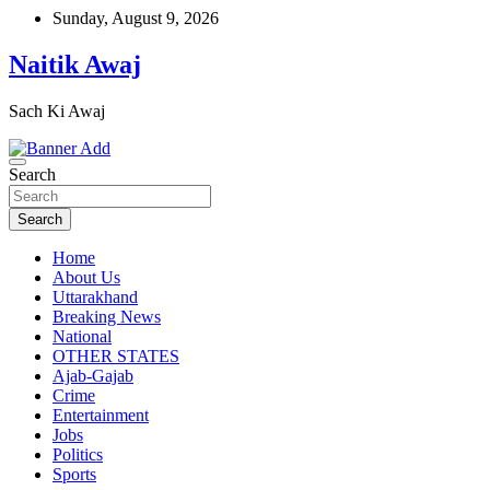
Skip
Sunday, August 9, 2026
to
content
Naitik Awaj
Sach Ki Awaj
Search
Search
Home
About Us
Uttarakhand
Breaking News
National
OTHER STATES
Ajab-Gajab
Crime
Entertainment
Jobs
Politics
Sports