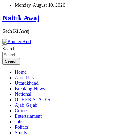
Skip
Monday, August 10, 2026
to
content
Naitik Awaj
Sach Ki Awaj
Search
Search
Home
About Us
Uttarakhand
Breaking News
National
OTHER STATES
Ajab-Gajab
Crime
Entertainment
Jobs
Politics
Sports