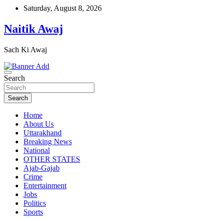
Skip
Saturday, August 8, 2026
to
content
Naitik Awaj
Sach Ki Awaj
Search
Search
Home
About Us
Uttarakhand
Breaking News
National
OTHER STATES
Ajab-Gajab
Crime
Entertainment
Jobs
Politics
Sports