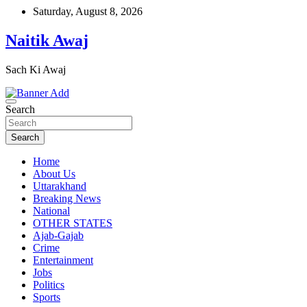
Skip
Saturday, August 8, 2026
to
content
Naitik Awaj
Sach Ki Awaj
Search
Search
Home
About Us
Uttarakhand
Breaking News
National
OTHER STATES
Ajab-Gajab
Crime
Entertainment
Jobs
Politics
Sports