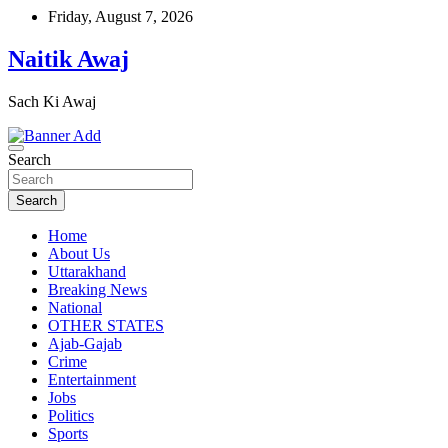
Skip
Friday, August 7, 2026
to
content
Naitik Awaj
Sach Ki Awaj
Search
Search
Home
About Us
Uttarakhand
Breaking News
National
OTHER STATES
Ajab-Gajab
Crime
Entertainment
Jobs
Politics
Sports