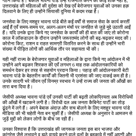
गठन किया है। बकौल भावना पांडे उन्हें राजनीति करने का कोई शौंक नहीं है,
उत्तराखंड की महिलाओं की दुर्दशा को देख एवँ बेरोजगार युवाओं को उनका हक़
दिलवाने के लिए ही उन्होंने सियासी दुनिया में कदम रखा है।
जनसेवा के लिए मशहूर भावना पांडे बीते कईं वर्षों से समाज सेवा के कार्य करतीं
आईं हैं एवँ समय-समय पर, अलग-अलग मंचों पर जनहित से जुड़े मुद्दे उठाती आईं
हैं। यदि उनके द्वारा किये गए जनसेवा के कार्यों की ही बात की जाए तो कोरोना
काल में लॉकडाउन के दौरान उन्होंने जरूरतमंद लोगों की बढ़-चढ़कर मदद की।
कोरोना किट, राशन व राहत सामग्री वितरित करने के साथ ही उन्होंने भारी
संख्या में पीड़ित लोगों की आर्थिक तौर पर सहायता भी की।
यही नहीं राज्य के बेरोजगार युवाओं व महिलाओं के द्वारा किये गए आंदोलन में भी
उन्होंने आगे बढ़कर शिरकत की एवँ लगभग 6 माह तक आंदोलनकारियों को
समर्थन देकर हर तरह से सहयोग प्रदान किया। पहाड़ की आंदोलनकारी बेटी
भावना पांडे के बेहतरीन कार्यों की जितनी भी प्रशंसा की जाए वाकई कम ही है।
उनके सादगी भरे जीवन एवँ विनम्र स्वभाव ने उन्हें राज्य की जनता की आँखों का
तारा बना दिया है।
जेसीपी अध्यक्ष भावना पांडे एवँ उनकी पार्टी की बढ़ती लोकप्रियता अब विरोधियों
की आँखों में खटकने लगी है। विरोधी दल अब जनता कैबिनेट पार्टी का तोड़
ढूंढने में लगे हैं। अपने बेबाक अंदाज़ और सच बोलने के लिए मशहूर भावना पांडे
मीडिया की भी चहेती नेता बन चुकीं हैं। जेसीपी अध्यक्ष के अनुसार वे आमजन से
जुड़ें मुद्दों को लेकर लोगों के बीच जा रही हैं।
उनका विश्वास है कि उत्तराखंड की जागरूक जनता इस बार भाजपा और
कांग्रेस जैसे लुभावने व झूठे वायदे करने वाले दलों के बहकावे में नहीं आएगी और