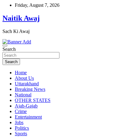
Skip
Friday, August 7, 2026
to
content
Naitik Awaj
Sach Ki Awaj
Search
Search
Home
About Us
Uttarakhand
Breaking News
National
OTHER STATES
Ajab-Gajab
Crime
Entertainment
Jobs
Politics
Sports