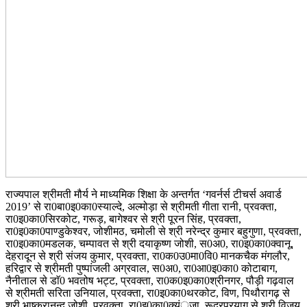
राज्यपाल श्रीमती मौर्य ने माध्यमिक शिक्षा के अन्तर्गत ‘गवर्नर्स टीचर्स अवार्ड
2019’ से रा0बा0इ0का0स्याल्दे, अल्मोड़ा से श्रीमती गीता रानी, प्रवक्ता,
रा0इ0का0सिरकोट, गरूड़, बागेश्वर से श्री पूरन सिंह, प्रवक्ता,
रा0इ0का0पाण्डुकेश्वर, जोशीमठ, चमोली से श्री नरेन्द्र कुमार बहुगुणा, प्रवक्ता,
रा0इ0का0मडलक, चम्पावत से श्री दयाकृष्ण जोशी, स0अ0, रा0इ0का0क्वानू,
देहरादून से श्री संजय कुमार, प्रवक्ता, रा0क0उ0मा0वि0 मानकचैक मंगलौर,
हरिद्वार से श्रीमती पुष्पांजली अग्रवाल, स0अ0, रा0आ0इ0का0 कोटाबाग,
नैनीताल से डाॅ0 भवतोष भट्ट, प्रवक्ता, रा0क0इ0का0श्रीनगर, पौड़ी गढ़वाल
से श्रीमती सरिता उनियाल, प्रवक्ता, रा0इ0का0थरकोट, विण, पिथौरागढ़ से
श्री भाष्करानन्द जोशी, प्रवक्ता, रा0इ0का0क्यंूजा, रूद्रप्रयाग से श्री विजय