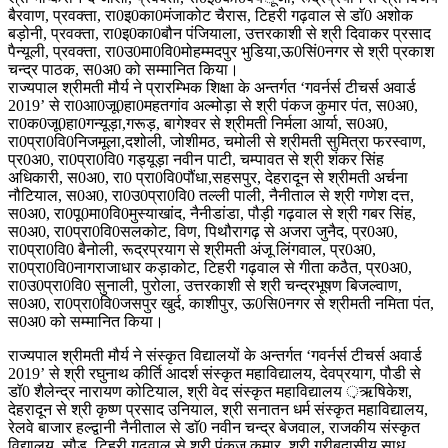
बैरवाण, प्रवक्ता, रा0इ0का0मंजाकोट चैरास, टिहरी गढ़वाल से डाॅ0 अशोक
बड़ोनी, प्रवक्ता, रा0इ0का0बौन पंजियाला, उत्तरकाशी से श्री दिवाकर प्रसाद
पैन्यूली, प्रवक्ता, रा0उ0मा0वि0मोहम्मदपुर भुडिया,ऊ0सिं0नगर से श्री प्रकाश
चन्द्र पाठक, स0अ0 को सम्मानित किया।
राज्यपाल श्रीमती मौर्य ने प्रारम्भिक शिक्षा के अन्तर्गत ‘गवर्नर्स टीचर्स अवार्ड
2019’ से रा0आ0जू0हा0महतगांव अल्मोड़ा से श्री पंकज कुमार पंत, स0अ0,
रा0क0जू0हा0गन्यूड़ा,गरूड़, बागेश्वर से श्रीमती निर्मला आर्या, स0अ0,
रा0प्रा0वि0निजमूला,दशोली, जोशीमठ, चमोली से श्रीमती सुमित्रा फरस्वाण,
प्र0अ0, रा0प्रा0वि0 गड्यूड़ा नवीन पाटी, चम्पावत से श्री शंकर सिंह
अधिकारी, स0अ0, रा0 प्रा0वि0पौंधा,सहसपुर, देहरादून से श्रीमती अर्चना
नौटियाल, स0अ0, रा0उ0प्रा0वि0 तल्ली पाली, नैनीताल से श्री गणेश दत्त,
स0अ0, रा0पू0मा0वि0मुस्याखांद, नैनीडांडा, पौड़ी गढ़वाल से श्री गबर सिंह,
स0अ0, रा0प्रा0वि0सलकोट, विण, पिथौरागढ़ से अजरा जुनैद, प्र0अ0,
रा0प्रा0वि0 बैनोली, रूद्रप्रयाग से श्रीमती अंजू लिंगवाल, प्र0अ0,
रा0प्रा0वि0नागराजाधार कड़ाकोट, टिहरी गढ़वाल से गीता कठैत, प्र0अ0,
रा0उ0प्रा0वि0 सुनाली, पुरोला, उत्तरकाशी से श्री चन्द्रभूषण बिजल्वाण,
स0अ0, रा0प्रा0वि0जसपुर खुर्द, काशीपुर, ऊ0सि0नगर से श्रीमती नमिता पंत,
स0अ0 को सम्मानित किया।
राज्यपाल श्रीमती मौर्य ने संस्कृत विद्यालयों के अन्तर्गत ‘गवर्नर्स टीचर्स अवार्ड
2019’ से श्री रघुनाथ कीर्ति आदर्श संस्कृत महाविद्यालय, देवप्रयाग, पौडी से
डाॅ0 शैलेन्द्र नारायण कोटियाल, श्री वेद संस्कृत महाविद्यालय ़ऋषिकेश,
देहरादून से श्री कृष्ण प्रसाद उनियाल, श्री सनातन धर्म संस्कृत महाविद्यालय,
रेलवे बाजार हल्द्वानी नैनीताल से डाॅ0 नवीन चन्द्र बेजवाल, राजकीय संस्कृत
विद्यालय, सौडू, टिहरी गढ़वाल से श्री पंकज कुमार, श्री गरीबदासीय साधु