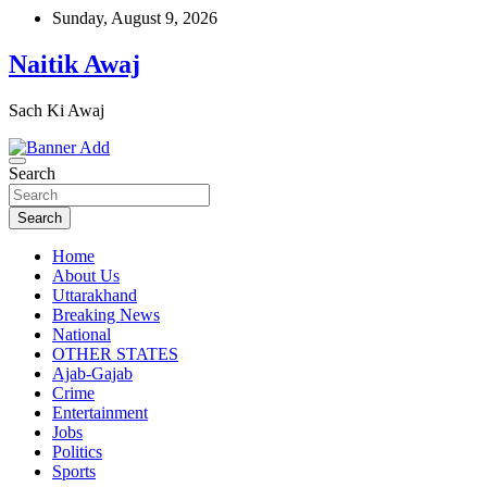
Skip
Sunday, August 9, 2026
to
content
Naitik Awaj
Sach Ki Awaj
Search
Search
Home
About Us
Uttarakhand
Breaking News
National
OTHER STATES
Ajab-Gajab
Crime
Entertainment
Jobs
Politics
Sports