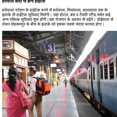
हर्रावाला क्षेत्र भी होगा हाईटेक
हर्रावाला स्टेशन के हाईटेक बनने से हर्रावाला, मियांवाला, बालावाला तक के
इलाके भी हाईटेक सुविधाएं मिलेगी। यहां होटल, बस व टैक्सी स्टैंड समेत कई
अन्य पब्लिक सुविधाएं शुरू होंगी।वहां रोजगार के अवसर भी बढ़ेंगे। डोईवाला से
लेकर मोहकमपुर के बीच के इलाके को इसका सबसे ज्यादा फायदा होगा।