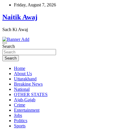
Skip
Friday, August 7, 2026
to
content
Naitik Awaj
Sach Ki Awaj
Search
Search
Home
About Us
Uttarakhand
Breaking News
National
OTHER STATES
Ajab-Gajab
Crime
Entertainment
Jobs
Politics
Sports