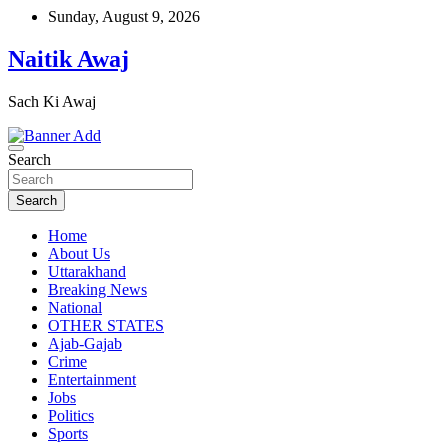
Skip
Sunday, August 9, 2026
to
content
Naitik Awaj
Sach Ki Awaj
Search
Search
Home
About Us
Uttarakhand
Breaking News
National
OTHER STATES
Ajab-Gajab
Crime
Entertainment
Jobs
Politics
Sports