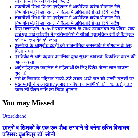
जारी किया ऑरेंज एवं येलो अलर्ट
तकनीकी शिक्षा विभाग प्रदेशभर में आयोजित करेगा रोजगार मेले,
विभागीय मंत्री डा. रावत ने बैठक में अधिकारियों को दिये निर्देश
तकनीकी शिक्षा विभाग प्रदेशभर में आयोजित करेगा रोजगार मेले,
विभागीय मंत्री डा. रावत ने बैठक में अधिकारियों को दिये निर्देश
मिस उत्तराखंड 2026 में रचनात्मकता के साथ स्वावलंबन का संदेश, छाप
टाई एंड डाई वर्कशॉप में प्रतिभागियों ने सीखी प्राकृतिक रंगों से फैब्रिक
को नया रूप देने की कला
अल्मोड़ा के आशुबोध देवड़ी को राजनीतिक जनसंपर्क में योगदान के लिए
मिला सम्मान
प्रतिबंध से आगे बढ़कर वैज्ञानिक दुग्ध सुरक्षा व्यवस्था विकसित करने की
आवश्यकता
आईआईएफएल फाइनेंस ने महिलाओं के लिए विशेष गोल्ड लोन योजना
शुरू की
नशे के खिलाफ महिलाएं लाठी-डंडे लेकर आधी रात को उतरी सड़कों पर
मुख्यमंत्री ने 9 लाख 87 हजार 17 पेंशन लाभार्थियों को 146 करोड़ 32
लाख की पेंशन राशि का किया भुगतान
You may Missed
Uttarakhand
छात्रों व शिक्षकों के एक एक पौधा लगवाने से बनेगा हरित विद्यालय
परिसरः वृक्षमित्र डॉ. सोनी