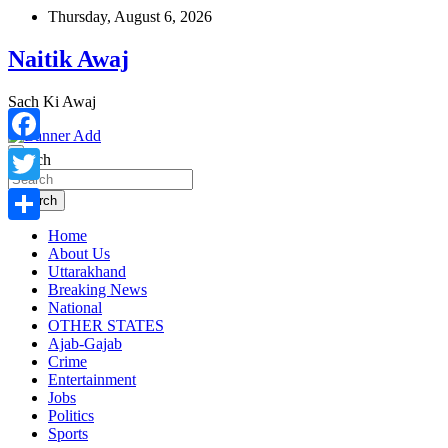
Skip
Thursday, August 6, 2026
to
content
Naitik Awaj
Sach Ki Awaj
Facebook
Search
Twitter
Search
Home
Share
About Us
Uttarakhand
Breaking News
National
OTHER STATES
Ajab-Gajab
Crime
Entertainment
Jobs
Politics
Sports