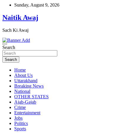
Skip
Sunday, August 9, 2026
to
content
Naitik Awaj
Sach Ki Awaj
Search
Search
Home
About Us
Uttarakhand
Breaking News
National
OTHER STATES
Ajab-Gajab
Crime
Entertainment
Jobs
Politics
Sports