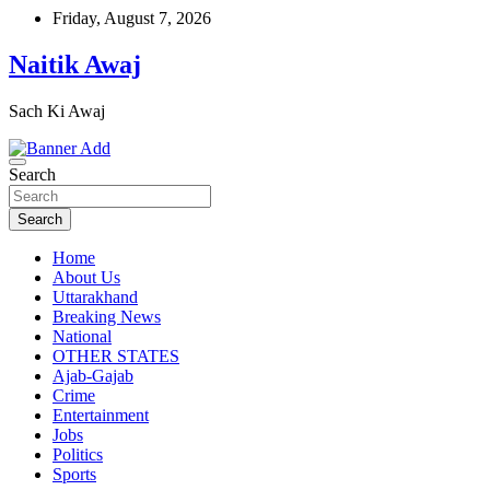
Skip
Friday, August 7, 2026
to
content
Naitik Awaj
Sach Ki Awaj
Search
Search
Home
About Us
Uttarakhand
Breaking News
National
OTHER STATES
Ajab-Gajab
Crime
Entertainment
Jobs
Politics
Sports