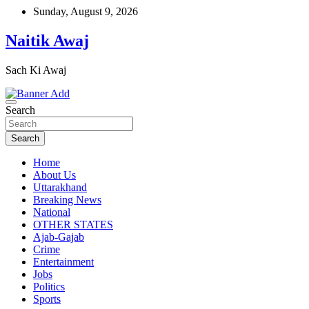
Skip
Sunday, August 9, 2026
to
content
Naitik Awaj
Sach Ki Awaj
Search
Search
Home
About Us
Uttarakhand
Breaking News
National
OTHER STATES
Ajab-Gajab
Crime
Entertainment
Jobs
Politics
Sports