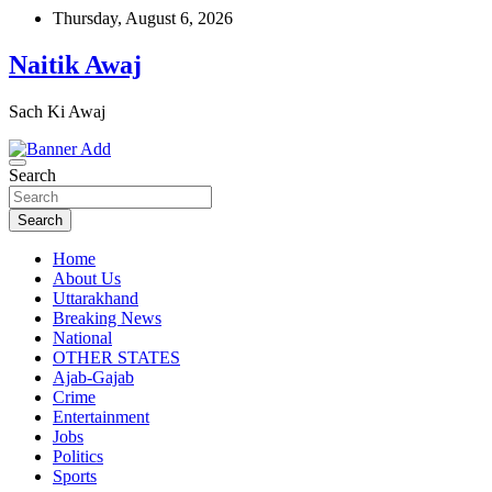
Skip
Thursday, August 6, 2026
to
content
Naitik Awaj
Sach Ki Awaj
Search
Search
Home
About Us
Uttarakhand
Breaking News
National
OTHER STATES
Ajab-Gajab
Crime
Entertainment
Jobs
Politics
Sports