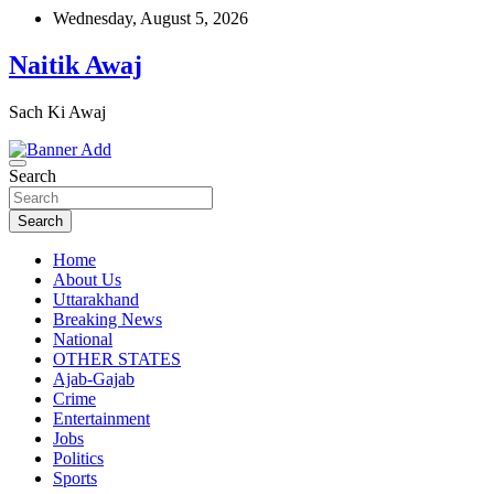
Skip
Wednesday, August 5, 2026
to
content
Naitik Awaj
Sach Ki Awaj
Search
Search
Home
About Us
Uttarakhand
Breaking News
National
OTHER STATES
Ajab-Gajab
Crime
Entertainment
Jobs
Politics
Sports