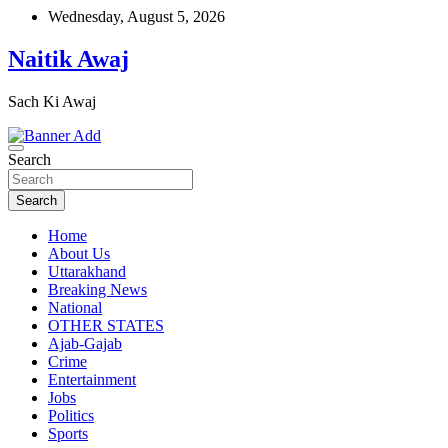
Skip
Wednesday, August 5, 2026
to
content
Naitik Awaj
Sach Ki Awaj
Search
Search
Home
About Us
Uttarakhand
Breaking News
National
OTHER STATES
Ajab-Gajab
Crime
Entertainment
Jobs
Politics
Sports