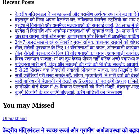
Recent Posts
केंद्रीय मंत्रिमंडल ने स्वच्छ ऊर्जा और ग्रामीण अर्थव्यवस्था को बढ़ावा दे
देहरादून को मिला अपना वेलनेस घर, नवितल्या वेलनेस स्टूडियो का भव्य उ
प्रदेश में विसंगति और अनमैप्ड मतदाताओं की सुनवाई जारी, 24 लाख मे
प्रदेश में विसंगति और अनमैप्ड मतदाताओं की सुनवाई जारी, 24 लाख मे
चारधाम यात्रा होगी और सुगम, कर्णप्रयाग और सिमली में आधुनिक पार्किं
24×7 अलर्ट मोड में रहें अधिकारीः मुख्य सचिव, कहा-बंद सड़कों को शीघ्
तीलू रौतेली पुरस्कार के लिए 13 वीरांगनाओं का चयन, आंगनबाड़ी कार्यकर्ती
तीलू रौतेली पुरस्कार के लिए 13 वीरांगनाओं का चयन, आंगनबाड़ी कार्यकर्ती
विश्व स्तनपान सप्ताह: मां का दूध केवल पोषण नहीं बल्कि अच्छे स्वास्थ्
पतिव्रता नारी सूर्य, चंद्र और नक्षत्रों की गति को भी रोक सकतीः आचार्
5 से 25 सितंबर तक निकलेगी नंदादेवी लोकजात यात्रा, नंदा सिद्धपीठ देव
सभी एजेंसियां पूरी तरह सतर्क रहेंः सीएम, मुख्यमंत्री ने भारी वर्षा को देखत
भारी बारिश की चेतावनी को देखते हुए 6 अगस्त को बंद रहेंगे देहरादून जिल
एमडीडीए बोर्ड बैठक में 25 विकास प्रस्तावों को मिली मंजूरी, देहरादून-म
बुजुर्ग-दिव्यांगों के घर जाएंगे बीएलओ, करेंगे नोटिसों का निस्तारण
You may Missed
Uttarakhand
केंद्रीय मंत्रिमंडल ने स्वच्छ ऊर्जा और ग्रामीण अर्थव्यवस्था को बढ़ाव