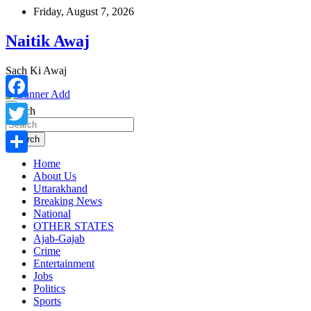
Skip
Friday, August 7, 2026
to
content
Naitik Awaj
Sach Ki Awaj
Facebook
Search
Twitter
Search
Home
Share
About Us
Uttarakhand
Breaking News
National
OTHER STATES
Ajab-Gajab
Crime
Entertainment
Jobs
Politics
Sports