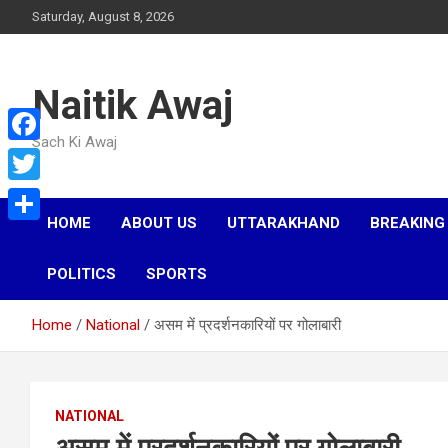
Skip
Saturday, August 8, 2026
to
content
Naitik Awaj
Sach Ki Awaj
F
a
T
c
HOME
ABOUT US
UTTARAKHAND
BREAKING
w
S
e
i
h
POLITICS
SPORTS
b
t
a
o
t
Home
National
असम में प्रदर्शनकारियों पर गोलाबारी
r
o
e
e
k
r
NATIONAL