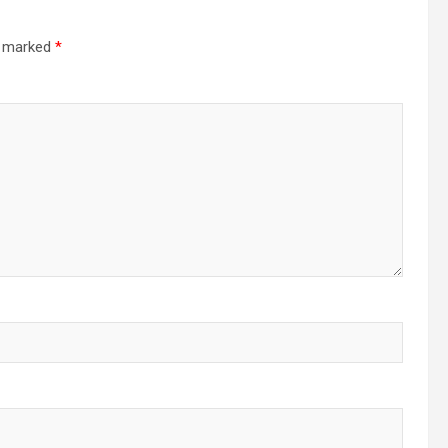
re marked
*