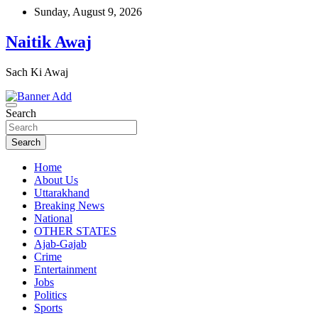
Skip
Sunday, August 9, 2026
to
content
Naitik Awaj
Sach Ki Awaj
Search
Search
Home
About Us
Uttarakhand
Breaking News
National
OTHER STATES
Ajab-Gajab
Crime
Entertainment
Jobs
Politics
Sports