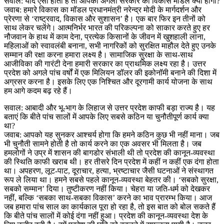
सवाल: यदि ऐसा होता है तो आपकी अगली सरकार का विकास मॉडल क्या होगा?
जवाब: हमारे विकास का मॉडल प्रधानमंत्री नरेन्द्र मोदी के मार्गदर्शन और
प्रेरणा से ‘राष्ट्रवाद, विकास और सुशासन’ है। एक बार फिर इन तीनों को
साथ लेकर चलेंगे। आत्मनिर्भर भारत की परिकल्पना को साकार करते हुए हर
नौजवान के हाथ में काम देना, प्रत्येक किसानों के जीवन में खुशहाली लाना,
महिलाओं को स्वावलंबी बनाना, सभी नागरिकों को सुरक्षित माहौल देते हुए उनके
सम्मान की रक्षा करना हमारा लक्ष्य है। सामाजिक सुरक्षा के साथ-साथ
आजीविका की गारंटी देना हमारी सरकार का प्राथमिक लक्ष्य रहा है। उत्तर
प्रदेश को अगले पांच वर्षों में एक मिलियन डॉलर की इकोनॉमी बनाने की दिशा में
अग्रसर करना है। इसके लिए एक निश्चित और दूरगामी कार्य योजना के साथ
हम आगे कदम बढ़ रहे हैं।
सवाल: आबादी और भू-भाग के लिहाज से उत्तर प्रदेश काफी बड़ा राज्य है। यह
बताएं कि बीते पांच सालों में आपके लिए सबसे कठिन या चुनौतीपूर्ण कार्य क्या
था?
जवाब: आपको यह सुनकर आश्चर्य होगा कि हमने कठिन कुछ भी नहीं माना। जब
भी चुनौती सामने होती है तो कार्य करने का एक अवसर भी मिलता है। जब
हमलोगों ने उप्र में शासन की बागडोर संभाली थी तो प्रदेश की कानून-व्यवस्था
की स्थिति काफी खराब थी। हर तीसरे दिन प्रदेश में कहीं न कहीं एक दंगा होता
था। अपहरण, लूट-पाट, दूराचार, हत्या, भ्रष्टाचार जैसी घटनाओं ने संस्थागत
रूप ले लिया था। हमने सबसे पहले कानून-व्यवस्था बेहतर की। ‘सबको सुरक्षा,
सबको सम्मान’ दिया। तुष्टीकरण नहीं किया। चेहरा या जति-धर्म को देखकर
नहीं, बल्कि ‘सबका साथ-सबका विकास’ करने का भाव प्रारम्भ किया। आज
जब हमारा पांच साल का कार्यकाल पूरा हो रहा है, तो इस बात को बोल सकते हैं
कि बीते पांच सालों में कोई दंगा नहीं हुआ। प्रदेश की कानून-व्यवस्था देश के