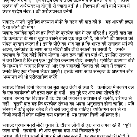
लिए नजीर बनी है। हमें प्रदेश की छवि को बदलने में सफलता पायी है। उत्तर
प्रदेश की अर्थव्यवस्था दोगुनी से ज्यादा बढ़ी है। निश्चय ही आने वाले समय में
उत्तर प्रदेश नंबर-1 की अर्थव्यवस्था बनेगी।
सवाल: आपने ‘पुरोहित कल्याण बोर्ड’ के गठन की बात की है। यह आपकी इच्छा
है या लोगों की मांग?
जवाब: कमोवेश यूपी के हर जिले के प्रत्येक गांव में एक मंदिर है। दूसरी बात यह
कि कर्मकांड के साथ जुड़ाव रखने वाला एक बड़ा वर्ग है, जो लोगों की आस्था को
संबल प्रदान करता है। इसके पीछे का भाव यह है कि भारत की सनातन धर्म की
आत्मा, कर्मकांड के साथ-साथ मंदिरों और तीर्थ स्थलों पर बसती है। उनके
कल्याण के लिए कोई विशेष योजना आज तक नहीं बन पाई थी, इसलिए सरकार
ने तय किया है कि हम एक ‘पुरोहित कल्याण बोर्ड’ बनाएंगे। पुरोहित कल्याण बोर्ड
के माध्यम से ‘समग्र विकास’ और एक समावेशी विकास को ध्यान में रखकर
उनके लिए एक योजना लेकर आएंगे। इसके साथ-साथ संस्कृत के अध्ययन और
अध्यापन को भी प्रोत्साहित करेंगे।
सवाल: पिछले दिनों हिजाब का मुद्दा बहुत तेजी से उठा है। कर्नाटक में बजरंग दल
के एक कार्यकर्ता की हत्या तक हो गयी। इस मुद्दे पर आप क्या सोचते हैं?
जवाब- हमारा यह विश्वास है कि देश की व्यवस्था संविधान से चलेगी, शरीयत से
नहीं। दूसरी बात यह कि प्रत्येक संस्था का अपना अनुशासन होना चाहिए। यदि
संस्था में कोई ड्रेस-कोड है तो उसे लागू होना चाहिए। व्यक्तिगत रूप से या
निजी कार्यों में कौन व्यक्ति क्या पहनता है, यह उनका निजी अधिकार है।
सवाल: प्रधानमंत्री मोदी चुनाव के दौरान लोगों से एक नारा लगवा रहे हैं- ‘यूपी
प्लस योगी= उपयोगी’ तो आप इसका क्या अर्थ निकालते हैं?
जवाब- बीते पांच सालों में उप्र में जो काम हुआ है, वह सब प्रधानमंत्री मोदी के