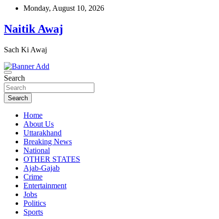
Skip
Monday, August 10, 2026
to
content
Naitik Awaj
Sach Ki Awaj
Search
Search
Home
About Us
Uttarakhand
Breaking News
National
OTHER STATES
Ajab-Gajab
Crime
Entertainment
Jobs
Politics
Sports