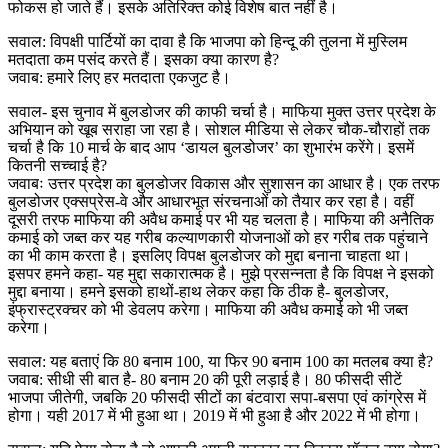
फोकस हो जाते हैं। इसके अतिरिक्त कोई विशेष बात नहीं है।
सवाल: विपक्षी पार्टियों का दावा है कि भाजपा को हिन्दू की तुलना में मुस्लिम
मतदाता कम पसंद करते हैं। इसका क्या कारण है?
जवाब: हमारे लिए हर मतदाता एकजुट है।
सवाल- इस चुनाव में बुलडोजर की काफी चर्चा है। माफिया मुक्त उत्तर प्रदेश के
अभियान को खूब सराहा जा रहा है। सोशल मीडिया से लेकर चौक-चौराहों तक
चर्चा है कि 10 मार्च के बाद आप ‘डायल बुलडोजर’ का शुभारंभ करेंगे। इसमें
कितनी सच्चाई है?
जवाबः उत्तर प्रदेश का बुलडोजर विकास और सुशासन का आधार है। एक तरफ
बुलडोजर एक्सप्रेस-वे और आधारभूत संरचनाओं को तैयार कर रहा है। वहीं
दूसरी तरफ माफिया की अवैध कमाई पर भी यह चलता है। माफिया की अनैतिक
कमाई को जब्त कर यह गरीब कल्याणकारी योजनाओं को हर गरीब तक पहुंचाने
का भी काम करता है। इसलिए विपक्ष बुलडोजर को मुद्दा बनाना चाहता था।
इसपर हमने कहा- यह मुद्दा सकारात्मक है। मुझे प्रसन्नता है कि विपक्ष ने इसको
मुद्दा बनाया। हमने इसको हाथों-हाथ लेकर कहा कि ठीक है- बुलडोजर,
इंफ्रास्ट्रक्चर को भी डेवलप करेगा। माफिया की अवैध कमाई को भी जब्त
करेगा।
सवाल: यह बताएं कि 80 बनाम 100, या फिर 90 बनाम 100 का मतलब क्या है?
जवाब: सीधी सी बात है- 80 बनाम 20 की पूरी लड़ाई है। 80 फीसदी सीटें
भाजपा जीतेगी, जबकि 20 फीसदी सीटों का बंटवारा सपा-बसपा एवं कांग्रेस में
होगा। यही 2017 में भी हुआ था। 2019 में भी हुआ है और 2022 में भी होगा।