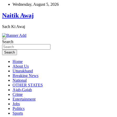
Skip
Wednesday, August 5, 2026
to
content
Naitik Awaj
Sach Ki Awaj
Search
Search
Home
About Us
Uttarakhand
Breaking News
National
OTHER STATES
Ajab-Gajab
Crime
Entertainment
Jobs
Politics
Sports