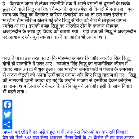
है। क्रिकेट जगत से लेकर राजनीति तक में अपने बयानों से दुश्मनों के छक्के
छुड़ा देने वाले सिद्धू का रिश्ता कैप्टन के साथ हमेशा से विवादों में बना रहा। एक
समय जब सिद्धू का क्रिकेट करियर ऊंचाईयों पर था तो उस वक्त इंग्लैंड में
भारतीय टीम सीरीज खेलने गई और सिद्धू सीरीज को बीच में छोड़कर वापस
स्वदेश आ गए। इसकी वजह सिद्धू का भारतीय टीम के कप्तान मोहम्मद
अजहरुद्दीन के साथ हुए विवाद को बताया गया। यहां तक की सिद्धू ने अजहरुद्दीन
पर अत्याचार और बुरा व्यवहार करने का आरोप भी लगाया था।
वक्त ने पासा इस तरह पलटा कि मोहम्मद अजहरुद्दीन और नवजोत सिंह सिद्धू
दोनों ही राजनीति में उतर आए। नवजोत सिंह सिद्धू का राजनीतिक जीवन में
विवाद साल 2014 में शुरू हुआ। जब भारतीय जनता पार्टी ने पंजाब के अमृतसर
से अरुण जेटली को अपना उम्मीदवार मनाया और फिर सिद्धू नाराज हो गए। सिद्धू
की नाराजगी इतनी ज्यादा बढ़ गई कि उन्होंने भाजपा से इस्तीफा देकर कांग्रेस
का दामन थाम लिया और कैप्टन के करीब पहुंचने लगे और इसी के साथ विवाद
भी बढ़ने लगा।
Facebook
Twitter
Post
अध्यक्ष पद छोड़ने पर अड़े राहुल गांधी, कांग्रेस विकल्पों पर कर रही विचार!
Share
देश को मिले 382 युवा सैन्य अफसर, मित्र देशों के 77 कैडेट भी हुए पास आउट