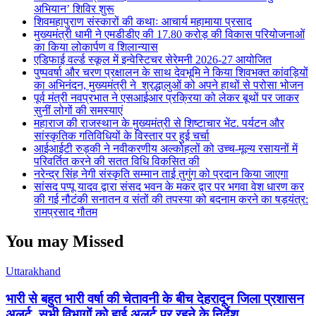
अभियान’ शिविर शुरू
शिवमहापुराण संस्कारों की कथाः आचार्य महामाया प्रसाद
मुख्यमंत्री धामी ने एमडीडीए की 17.80 करोड़ की विकास परियोजनाओं
का किया लोकार्पण व शिलान्यास
एडिफाई वर्ल्ड स्कूल में इन्वेस्टिचर सेरेमनी 2026-27 आयोजित
पुष्पवर्षा और चरण प्रक्षालन के साथ देवभूमि ने किया शिवभक्त कांवड़ियों
का अभिनंदन, मुख्यमंत्री ने श्रद्धालुओं को अपने हाथों से परोसा भोजन
पूर्व मंत्री नवप्रभात ने एसआईआर प्रक्रिया को लेकर बूथों पर जाकर
सुनीं लोगों की समस्याएं
महाराज की राजस्थान के मुख्यमंत्री से शिष्टाचार भेंट. पर्यटन और
सांस्कृतिक गतिविधियों के विस्तार पर हुई चर्चा
आईआईटी रुड़की ने नवीकरणीय अल्कोहलों को उच्च-मूल्य रसायनों में
परिवर्तित करने की सतत विधि विकसित की
नरेन्द्र सिंह नेगी संस्कृति सम्मान ताई तुगुंग को प्रदान किया जाएगा
सांसद पप्पू यादव द्वारा संसद भवन के मकर द्वार पर भगवा वेश धारण कर
की गई नौटंकी सनातन व संतों की तपस्या को बदनाम करने का षड़यंत्र:
रामप्रसाद गौतम
You may Missed
Uttarakhand
भारी से बहुत भारी वर्षा की चेतावनी के बीच देहरादून जिला प्रशासन
अलर्ट, सभी विभागों को हाई अलर्ट पर रहने के निर्देश