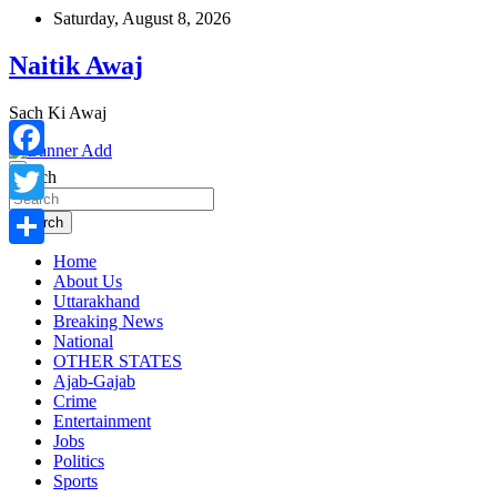
Skip
Saturday, August 8, 2026
to
content
Naitik Awaj
Sach Ki Awaj
Facebook
Search
Twitter
Search
Home
Share
About Us
Uttarakhand
Breaking News
National
OTHER STATES
Ajab-Gajab
Crime
Entertainment
Jobs
Politics
Sports