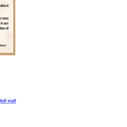
िली मंजूरी