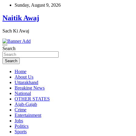
Skip
Sunday, August 9, 2026
to
content
Naitik Awaj
Sach Ki Awaj
Search
Search
Home
About Us
Uttarakhand
Breaking News
National
OTHER STATES
Ajab-Gajab
Crime
Entertainment
Jobs
Politics
Sports