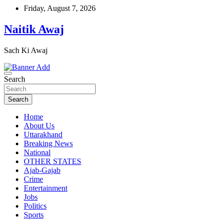
Skip
Friday, August 7, 2026
to
content
Naitik Awaj
Sach Ki Awaj
Search
Search
Home
About Us
Uttarakhand
Breaking News
National
OTHER STATES
Ajab-Gajab
Crime
Entertainment
Jobs
Politics
Sports