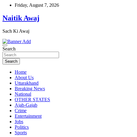
Skip
Friday, August 7, 2026
to
content
Naitik Awaj
Sach Ki Awaj
Search
Search
Home
About Us
Uttarakhand
Breaking News
National
OTHER STATES
Ajab-Gajab
Crime
Entertainment
Jobs
Politics
Sports