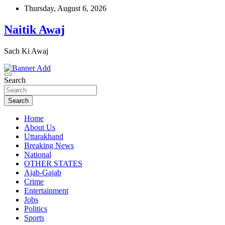
Skip
Thursday, August 6, 2026
to
content
Naitik Awaj
Sach Ki Awaj
Search
Search
Home
About Us
Uttarakhand
Breaking News
National
OTHER STATES
Ajab-Gajab
Crime
Entertainment
Jobs
Politics
Sports