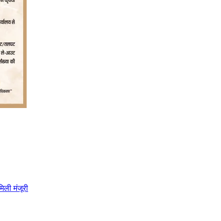
िली मंजूरी