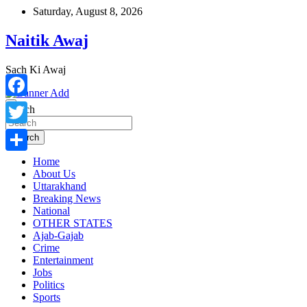
Skip
Saturday, August 8, 2026
to
content
Naitik Awaj
Sach Ki Awaj
Facebook
Search
Twitter
Search
Home
Share
About Us
Uttarakhand
Breaking News
National
OTHER STATES
Ajab-Gajab
Crime
Entertainment
Jobs
Politics
Sports