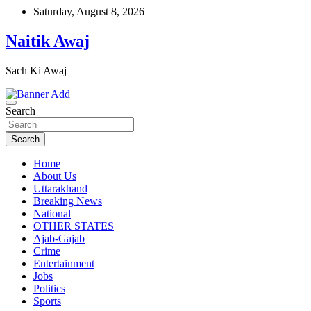
Skip
Saturday, August 8, 2026
to
content
Naitik Awaj
Sach Ki Awaj
Search
Search
Home
About Us
Uttarakhand
Breaking News
National
OTHER STATES
Ajab-Gajab
Crime
Entertainment
Jobs
Politics
Sports