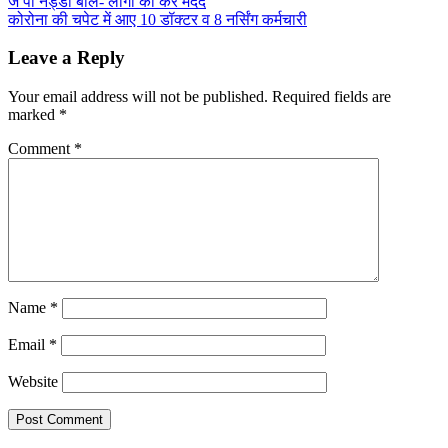
Post
जे पी नड्डा बोले- लोगों की करें मदद
Share
कोरोना की चपेट में आए 10 डॉक्टर व 8 नर्सिंग कर्मचारी
navigation
Leave a Reply
Your email address will not be published.
Required fields are
marked
*
Comment
*
Name
*
Email
*
Website