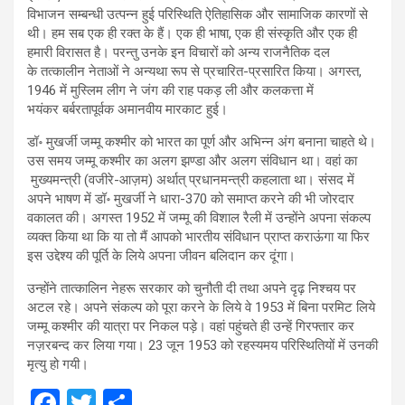
विभाजन सम्बन्धी उत्पन्न हुई परिस्थिति ऐतिहासिक और सामाजिक कारणों से
थी। हम सब एक ही रक्त के हैं। एक ही भाषा, एक ही संस्कृति और एक ही
हमारी विरासत है। परन्तु उनके इन विचारों को अन्य राजनैतिक दल
के तत्कालीन नेताओं ने अन्यथा रूप से प्रचारित-प्रसारित किया। अगस्त,
1946 में मुस्लिम लीग ने जंग की राह पकड़ ली और कलकत्ता में
भयंकर बर्बरतापूर्वक अमानवीय मारकाट हुई।
डॉ॰ मुखर्जी जम्मू कश्मीर को भारत का पूर्ण और अभिन्न अंग बनाना चाहते थे।
उस समय जम्मू कश्मीर का अलग झण्डा और अलग संविधान था। वहां का
मुख्यमन्त्री (वजीरे-आज़म) अर्थात् प्रधानमन्त्री कहलाता था। संसद में
अपने भाषण में डॉ॰ मुखर्जी ने धारा-370 को समाप्त करने की भी जोरदार
वकालत की। अगस्त 1952 में जम्मू की विशाल रैली में उन्होंने अपना संकल्प
व्यक्त किया था कि या तो मैं आपको भारतीय संविधान प्राप्त कराऊंगा या फिर
इस उद्देश्य की पूर्ति के लिये अपना जीवन बलिदान कर दूंगा।
उन्होंने तात्कालिन नेहरू सरकार को चुनौती दी तथा अपने दृढ़ निश्चय पर
अटल रहे। अपने संकल्प को पूरा करने के लिये वे 1953 में बिना परमिट लिये
जम्मू कश्मीर की यात्रा पर निकल पड़े। वहां पहुंचते ही उन्हें गिरफ्तार कर
नज़रबन्द कर लिया गया। 23 जून 1953 को रहस्यमय परिस्थितियों में उनकी
मृत्यु हो गयी।
F
T
S