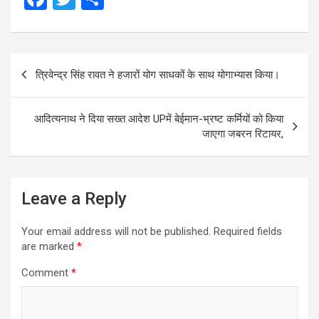
a
wi
h
ce
tt
ar
Post
b
er
e
त्रिवेन्द्र सिंह रावत ने हजारों योग साधकों के साथ योगाभ्यास किया।
navigation
o
o
आदित्यनाथ ने दिया सख्त आदेश UPमें बेईमान-भ्रष्ट कर्मियों को किया
k
जाएगा जबरन रिटायर,
Leave a Reply
Your email address will not be published.
Required fields
are marked
*
Comment
*