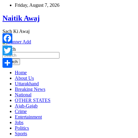
Skip
Friday, August 7, 2026
to
content
Naitik Awaj
Sach Ki Awaj
Facebook
Search
Twitter
Search
Home
Share
About Us
Uttarakhand
Breaking News
National
OTHER STATES
Ajab-Gajab
Crime
Entertainment
Jobs
Politics
Sports