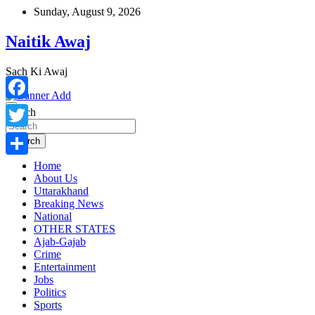
Skip
Sunday, August 9, 2026
to
content
Naitik Awaj
Sach Ki Awaj
Facebook
Search
Twitter
Search
Home
Share
About Us
Uttarakhand
Breaking News
National
OTHER STATES
Ajab-Gajab
Crime
Entertainment
Jobs
Politics
Sports