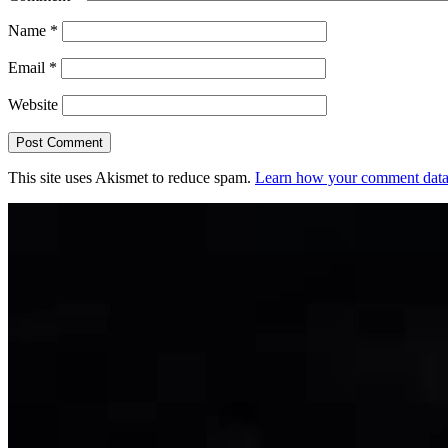
Name
*
Email
*
Website
This site uses Akismet to reduce spam.
Learn how your comment data 