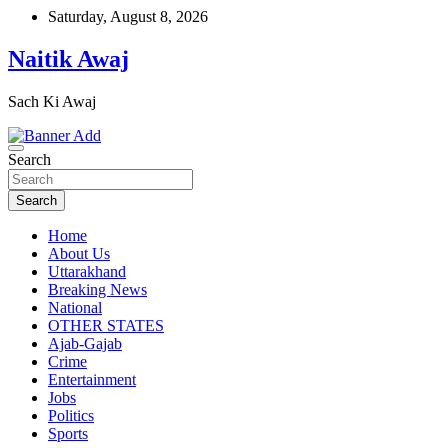
Skip
Saturday, August 8, 2026
to
content
Naitik Awaj
Sach Ki Awaj
Search
Search
Home
About Us
Uttarakhand
Breaking News
National
OTHER STATES
Ajab-Gajab
Crime
Entertainment
Jobs
Politics
Sports