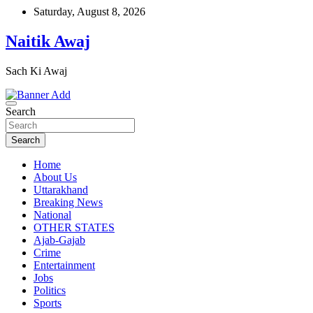
Skip
Saturday, August 8, 2026
to
content
Naitik Awaj
Sach Ki Awaj
Search
Search
Home
About Us
Uttarakhand
Breaking News
National
OTHER STATES
Ajab-Gajab
Crime
Entertainment
Jobs
Politics
Sports