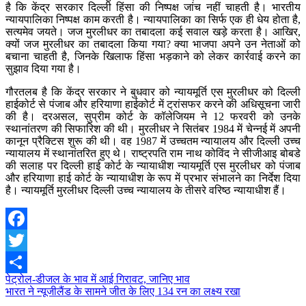
है कि केंद्र सरकार दिल्‍ली हिंसा की निष्‍पक्ष जांच नहीं चाहती है। भारतीय
न्यायपालिका निष्‍पक्ष काम करती है। न्यायपालिका का सिर्फ एक ही धेय होता है,
सत्‍यमेव जयते। जज मुरलीधर का तबादला कई सवाल खड़े करता है। आखिर,
क्‍यों जज मुरलीधर का तबादला किया गया? क्‍या भाजपा अपने उन नेताओं को
बचाना चाहती है, जिनके खिलाफ हिंसा भड़काने को लेकर कार्रवाई करने का
सुझाव दिया गया है।
गौरतलब है कि केंद्र सरकार ने बुधवार को न्यायमूर्ति एस मुरलीधर को दिल्ली
हाईकोर्ट से पंजाब और हरियाणा हाईकोर्ट में ट्रांसफर करने की अधिसूचना जारी
की है। दरअसल, सुप्रीम कोर्ट के कॉलेजियम ने 12 फरवरी को उनके
स्थानांतरण की सिफारिश की थी। मुरलीधर ने सितंबर 1984 में चेन्नई में अपनी
कानून प्रैक्टिस शुरू की थी। वह 1987 में उच्चतम न्यायालय और दिल्ली उच्च
न्यायालय में स्थानांतरित हुए थे। राष्ट्रपति राम नाथ कोविंद ने सीजीआइ बोबडे
की सलाह पर दिल्ली हाई कोर्ट के न्यायाधीश न्यायमूर्ति एस मुरलीधर को पंजाब
और हरियाणा हाई कोर्ट के न्यायाधीश के रूप में प्रभार संभालने का निर्देश दिया
है। न्यायमूर्ति मुरलीधर दिल्ली उच्च न्यायालय के तीसरे वरिष्ठ न्यायाधीश हैं।
Facebook
Twitter
Post
पेट्रोल-डीजल के भाव में आई गिरावट, जानिए भाव
Share
भारत ने न्यूजीलैंड के सामने जीत के लिए 134 रन का लक्ष्य रखा
navigation