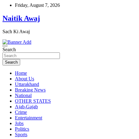
Skip
Friday, August 7, 2026
to
content
Naitik Awaj
Sach Ki Awaj
Search
Search
Home
About Us
Uttarakhand
Breaking News
National
OTHER STATES
Ajab-Gajab
Crime
Entertainment
Jobs
Politics
Sports