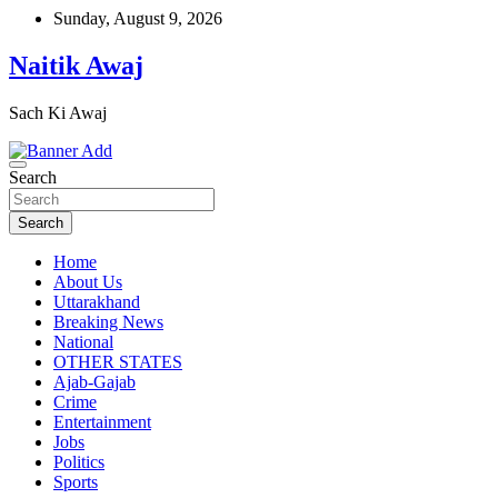
Skip
Sunday, August 9, 2026
to
content
Naitik Awaj
Sach Ki Awaj
Search
Search
Home
About Us
Uttarakhand
Breaking News
National
OTHER STATES
Ajab-Gajab
Crime
Entertainment
Jobs
Politics
Sports